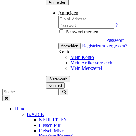
Anmelden
Anmelden
?
Passwort merken
Passwort
Registrieren
vergessen?
Anmelden
Konto
Mein Konto
Mein Artikelvergleich
Mein Merkzettel
Warenkorb
Kontakt
Hund
B.A.R.F.
NEUHEITEN
Fleisch Pur
Fleisch Mixe