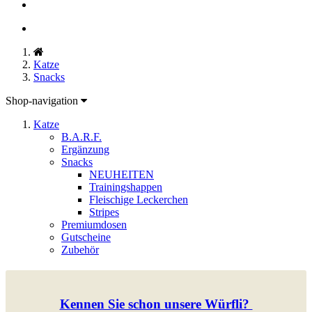
Katze
Snacks
Shop-navigation
Katze
B.A.R.F.
Ergänzung
Snacks
NEUHEITEN
Trainingshappen
Fleischige Leckerchen
Stripes
Premiumdosen
Gutscheine
Zubehör
Kennen Sie schon unsere Würfli?