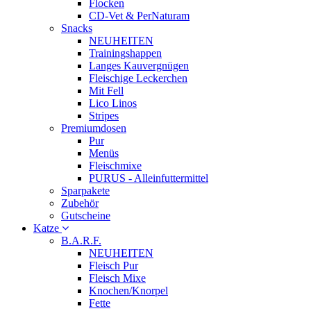
Flocken
CD-Vet & PerNaturam
Snacks
NEUHEITEN
Trainingshappen
Langes Kauvergnügen
Fleischige Leckerchen
Mit Fell
Lico Linos
Stripes
Premiumdosen
Pur
Menüs
Fleischmixe
PURUS - Alleinfuttermittel
Sparpakete
Zubehör
Gutscheine
Katze
B.A.R.F.
NEUHEITEN
Fleisch Pur
Fleisch Mixe
Knochen/Knorpel
Fette