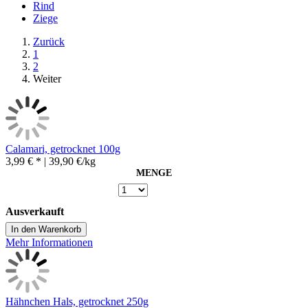
Rind
Ziege
Zurück
1
2
Weiter
Calamari, getrocknet 100g
3,99 € *
| 39,90 €/kg
MENGE
Ausverkauft
In den Warenkorb
Mehr Informationen
Hähnchen Hals, getrocknet 250g