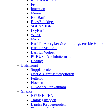
Knochen/Knorpel
Fette
Innereien
Menüs
Bio-Barf
Bites/Stückiges
SOUS VIDE
DryBarf
Würfli
Maxi
Barf für Allergiker & ernährungssensible Hunde
Barf für Senioren
Barf für Welpen
PURUS - Alleinfuttermittel
Healthy
Ergänzung
Supplemente
Obst & Gemüse tiefgefroren
Futteröl
Flocken
CD-Vet & PerNaturam
Snacks
NEUHEITEN
Trainingshappen
Langes Kauvergnügen