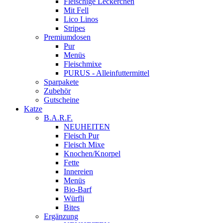
Fleischige Leckerchen
Mit Fell
Lico Linos
Stripes
Premiumdosen
Pur
Menüs
Fleischmixe
PURUS - Alleinfuttermittel
Sparpakete
Zubehör
Gutscheine
Katze
B.A.R.F.
NEUHEITEN
Fleisch Pur
Fleisch Mixe
Knochen/Knorpel
Fette
Innereien
Menüs
Bio-Barf
Würfli
Bites
Ergänzung