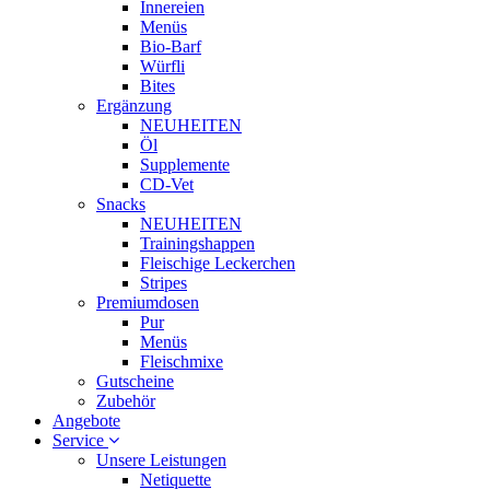
Innereien
Menüs
Bio-Barf
Würfli
Bites
Ergänzung
NEUHEITEN
Öl
Supplemente
CD-Vet
Snacks
NEUHEITEN
Trainingshappen
Fleischige Leckerchen
Stripes
Premiumdosen
Pur
Menüs
Fleischmixe
Gutscheine
Zubehör
Angebote
Service
Unsere Leistungen
Netiquette