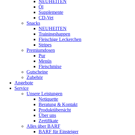
NEUHEITEN
Öl
Supplemente
CD-Vet
Snacks
NEUHEITEN
Trainingshappen
Fleischige Leckerchen
Stripes
Premiumdosen
Pur
Menüs
Fleischmixe
Gutscheine
Zubehör
Angebote
Service
Unsere Leistungen
Netiquette
Beratung & Kontakt
Produktübersicht
Über uns
Zertifikate
Alles über BARF
BARF für Einsteiger