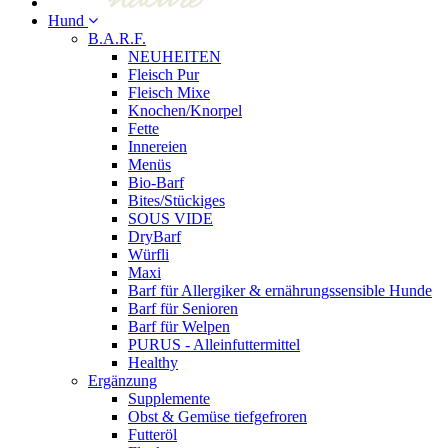
Hund
B.A.R.F.
NEUHEITEN
Fleisch Pur
Fleisch Mixe
Knochen/Knorpel
Fette
Innereien
Menüs
Bio-Barf
Bites/Stückiges
SOUS VIDE
DryBarf
Würfli
Maxi
Barf für Allergiker & ernährungssensible Hunde
Barf für Senioren
Barf für Welpen
PURUS - Alleinfuttermittel
Healthy
Ergänzung
Supplemente
Obst & Gemüse tiefgefroren
Futteröl