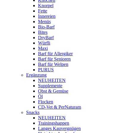
Knochen
Knorpel
Fette
Innereien
Menüs
Bio-Barf
Bites
DryBarf
Würfli
Maxi
Barf für Allergiker
Barf für Senioren
Barf für Welpen
PURUS
Ergänzung
NEUHEITEN
Supplemente
Obst & Gemüse
Öl
Flocken
CD-Vet & PerNaturam
Snacks
NEUHEITEN
Trainingshappen
Langes Kauvergnügen