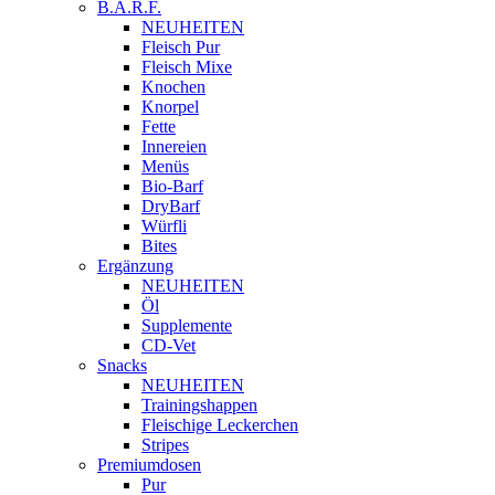
B.A.R.F.
NEUHEITEN
Fleisch Pur
Fleisch Mixe
Knochen
Knorpel
Fette
Innereien
Menüs
Bio-Barf
DryBarf
Würfli
Bites
Ergänzung
NEUHEITEN
Öl
Supplemente
CD-Vet
Snacks
NEUHEITEN
Trainingshappen
Fleischige Leckerchen
Stripes
Premiumdosen
Pur