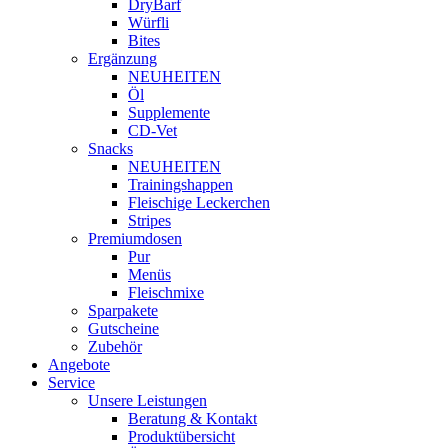
DryBarf
Würfli
Bites
Ergänzung
NEUHEITEN
Öl
Supplemente
CD-Vet
Snacks
NEUHEITEN
Trainingshappen
Fleischige Leckerchen
Stripes
Premiumdosen
Pur
Menüs
Fleischmixe
Sparpakete
Gutscheine
Zubehör
Angebote
Service
Unsere Leistungen
Beratung & Kontakt
Produktübersicht