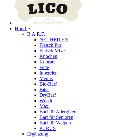
Hund
B.A.R.F.
NEUHEITEN
Fleisch Pur
Fleisch Mixe
Knochen
Knorpel
Fette
Innereien
Menüs
Bio-Barf
Bites
DryBarf
Würfli
Maxi
Barf für Allergiker
Barf für Senioren
Barf für Welpen
PURUS
Ergänzung