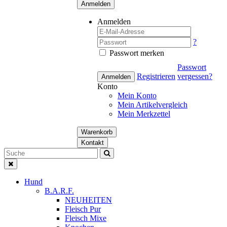
Anmelden
Anmelden
?
Passwort merken
Passwort
Registrieren
vergessen?
Anmelden
Konto
Mein Konto
Mein Artikelvergleich
Mein Merkzettel
Warenkorb
Kontakt
Hund
B.A.R.F.
NEUHEITEN
Fleisch Pur
Fleisch Mixe