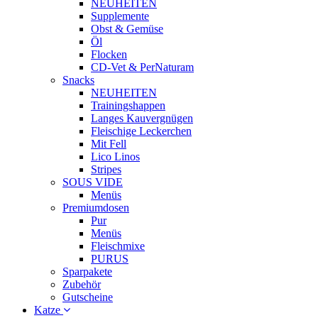
NEUHEITEN
Supplemente
Obst & Gemüse
Öl
Flocken
CD-Vet & PerNaturam
Snacks
NEUHEITEN
Trainingshappen
Langes Kauvergnügen
Fleischige Leckerchen
Mit Fell
Lico Linos
Stripes
SOUS VIDE
Menüs
Premiumdosen
Pur
Menüs
Fleischmixe
PURUS
Sparpakete
Zubehör
Gutscheine
Katze