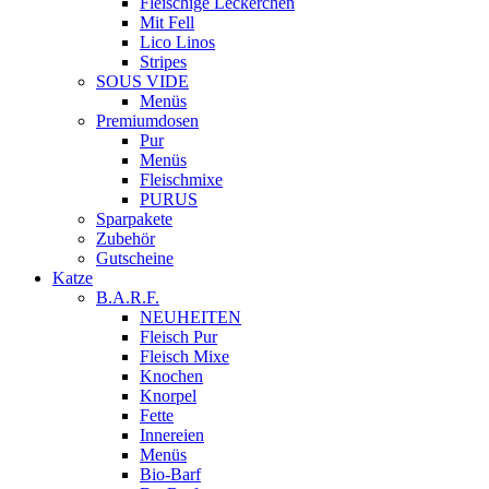
Fleischige Leckerchen
Mit Fell
Lico Linos
Stripes
SOUS VIDE
Menüs
Premiumdosen
Pur
Menüs
Fleischmixe
PURUS
Sparpakete
Zubehör
Gutscheine
Katze
B.A.R.F.
NEUHEITEN
Fleisch Pur
Fleisch Mixe
Knochen
Knorpel
Fette
Innereien
Menüs
Bio-Barf