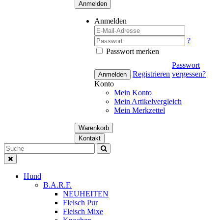
Anmelden
Anmelden
?
Passwort merken
Passwort
Registrieren
vergessen?
Anmelden
Konto
Mein Konto
Mein Artikelvergleich
Mein Merkzettel
Warenkorb
Kontakt
Hund
B.A.R.F.
NEUHEITEN
Fleisch Pur
Fleisch Mixe