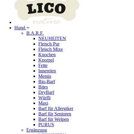
Hund
B.A.R.F.
NEUHEITEN
Fleisch Pur
Fleisch Mixe
Knochen
Knorpel
Fette
Innereien
Menüs
Bio-Barf
Bites
DryBarf
Würfli
Maxi
Barf für Allergiker
Barf für Senioren
Barf für Welpen
PURUS
Ergänzung