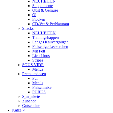
NEUHEITEN
Supplemente
Obst & Gemüse
Öl
Flocken
CD-Vet & PerNaturam
Snacks
NEUHEITEN
Trainingshappen
Langes Kauvergnügen
Fleischige Leckerchen
Mit Fell
Lico Linos
Stripes
SOUS VIDE
Menüs
Premiumdosen
Pur
Menüs
Fleischmixe
PURUS
Sparpakete
Zubehör
Gutscheine
Katze