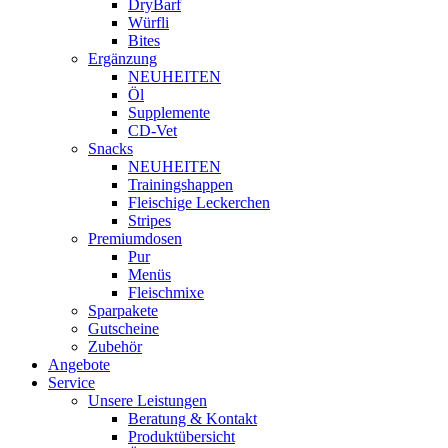
DryBarf
Würfli
Bites
Ergänzung
NEUHEITEN
Öl
Supplemente
CD-Vet
Snacks
NEUHEITEN
Trainingshappen
Fleischige Leckerchen
Stripes
Premiumdosen
Pur
Menüs
Fleischmixe
Sparpakete
Gutscheine
Zubehör
Angebote
Service
Unsere Leistungen
Beratung & Kontakt
Produktübersicht