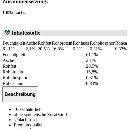
Zusammensetzung:
100% Lachs
Inhaltsstoffe
Feuchtigkeit
Asche
Rohfett
Rohprotein
Rohfaser
Rohphosphor
Rohcal
61,1%
2,1%
20,5%
16,8%
0,3%
0,31%
0,33%
Feuchtigkeit
61,1%
Asche
2,1%
Rohfett
20,5%
Rohprotein
16,8%
Rohphosphor
0,31%
Rohcalcium
0,33%
Beschreibung
100% natürlich
ohne synthetische Zusatzstoffe
schlachtfrisch
Premiumqualität