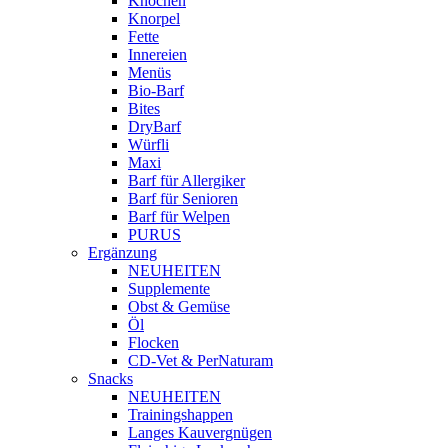
Knochen
Knorpel
Fette
Innereien
Menüs
Bio-Barf
Bites
DryBarf
Würfli
Maxi
Barf für Allergiker
Barf für Senioren
Barf für Welpen
PURUS
Ergänzung
NEUHEITEN
Supplemente
Obst & Gemüse
Öl
Flocken
CD-Vet & PerNaturam
Snacks
NEUHEITEN
Trainingshappen
Langes Kauvergnügen