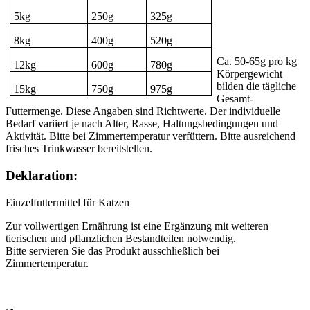
5kg
250g
325g
8kg
400g
520g
Ca. 50-65g pro kg
12kg
600g
780g
Körpergewicht
bilden die tägliche
15kg
750g
975g
Gesamt-
Futtermenge. Diese Angaben sind Richtwerte. Der individuelle
Bedarf variiert je nach Alter, Rasse, Haltungsbedingungen und
Aktivität. Bitte bei Zimmertemperatur verfüttern. Bitte ausreichend
frisches Trinkwasser bereitstellen.
Deklaration:
Einzelfuttermittel für Katzen
Zur vollwertigen Ernährung ist eine Ergänzung mit weiteren
tierischen und pflanzlichen Bestandteilen notwendig.
Bitte servieren Sie das Produkt ausschließlich bei
Zimmertemperatur.