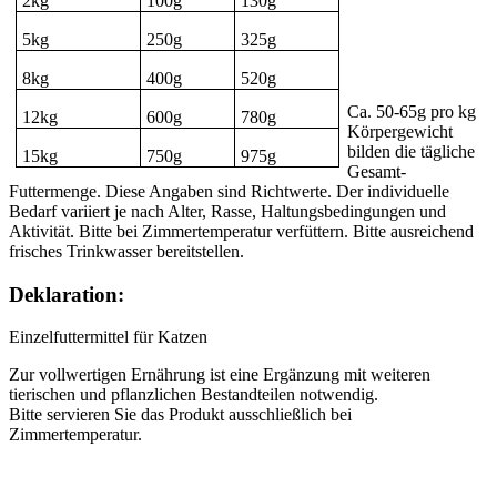
2kg
100g
130g
5kg
250g
325g
8kg
400g
520g
Ca. 50-65g pro kg
12kg
600g
780g
Körpergewicht
bilden die tägliche
15kg
750g
975g
Gesamt-
Futtermenge. Diese Angaben sind Richtwerte. Der individuelle
Bedarf variiert je nach Alter, Rasse, Haltungsbedingungen und
Aktivität. Bitte bei Zimmertemperatur verfüttern. Bitte ausreichend
frisches Trinkwasser bereitstellen.
Deklaration:
Einzelfuttermittel für Katzen
Zur vollwertigen Ernährung ist eine Ergänzung mit weiteren
tierischen und pflanzlichen Bestandteilen notwendig.
Bitte servieren Sie das Produkt ausschließlich bei
Zimmertemperatur.