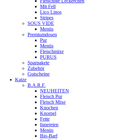
Fleischige Leckerchen
Mit Fell
Lico Linos
Stripes
SOUS VIDE
Menüs
Premiumdosen
Pur
Menüs
Fleischmixe
PURUS
Sparpakete
Zubehör
Gutscheine
Katze
B.A.R.F.
NEUHEITEN
Fleisch Pur
Fleisch Mixe
Knochen
Knorpel
Fette
Innereien
Menüs
Bio-Barf