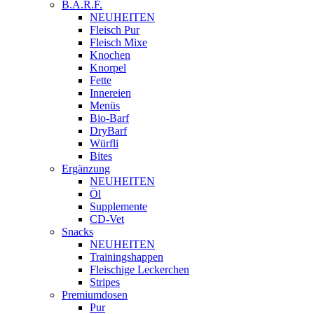
B.A.R.F.
NEUHEITEN
Fleisch Pur
Fleisch Mixe
Knochen
Knorpel
Fette
Innereien
Menüs
Bio-Barf
DryBarf
Würfli
Bites
Ergänzung
NEUHEITEN
Öl
Supplemente
CD-Vet
Snacks
NEUHEITEN
Trainingshappen
Fleischige Leckerchen
Stripes
Premiumdosen
Pur