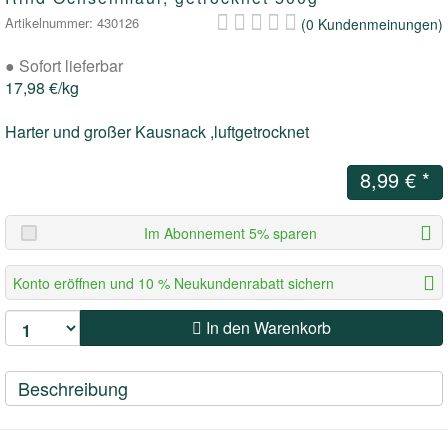
Artikelnummer: 430126
(0 Kundenmeinungen)
BITES/STÜCKIGES
WÜRFLI
●
Sofort lieferbar
SOUS VIDE
BITES
17,98 €/kg
Harter und großer Kausnack ,luftgetrocknet
DRYBARF
8,99 €
*
WÜRFLI
Im Abonnement 5% sparen
MAXI
Konto eröffnen und 10 % Neukundenrabatt sichern
BARF FÜR ALLERGIKER &
ERNÄHRUNGSSENSIBLE HUNDE
In den Warenkorb
BARF FÜR SENIOREN
Beschreibung
BARF FÜR WELPEN