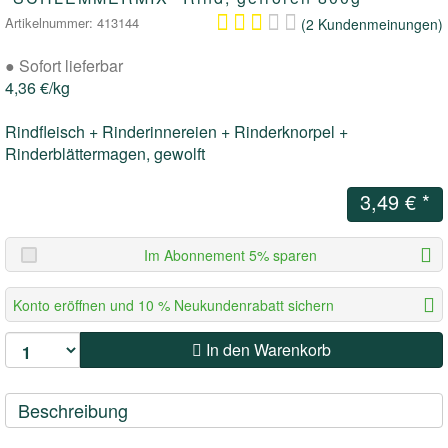
Artikelnummer: 413144
(2 Kundenmeinungen)
BIO-BARF & LIEBESGUT
LIEBESGUT
BITES
●
Sofort lieferbar
BITES/STÜCKIGES
4,36 €/kg
Rindfleisch + Rinderinnereien + Rinderknorpel +
SOUS VIDE
Rinderblättermagen, gewolft
DRYBARF
3,49 €
*
WÜRFLI
Im Abonnement 5% sparen
MAXI
Konto eröffnen und 10 % Neukundenrabatt sichern
WELPEN, SENIOREN & SENSITIV
In den Warenkorb
PURUS - ALLEINFUTTERMITTEL
Beschreibung
HEALTHY