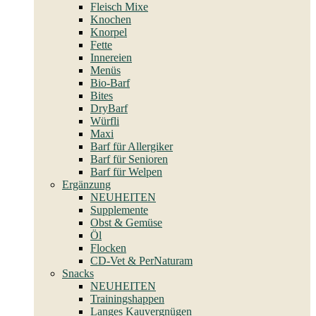
Fleisch Mixe
Knochen
Knorpel
Fette
Innereien
Menüs
Bio-Barf
Bites
DryBarf
Würfli
Maxi
Barf für Allergiker
Barf für Senioren
Barf für Welpen
Ergänzung
NEUHEITEN
Supplemente
Obst & Gemüse
Öl
Flocken
CD-Vet & PerNaturam
Snacks
NEUHEITEN
Trainingshappen
Langes Kauvergnügen