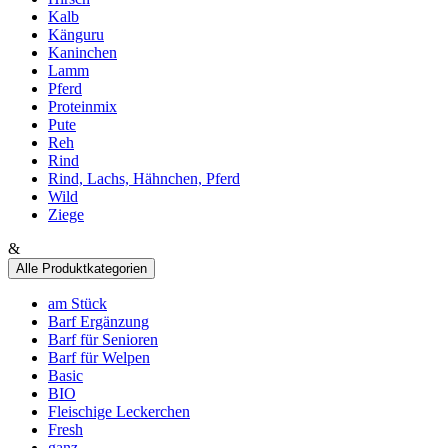
Kalb
Känguru
Kaninchen
Lamm
Pferd
Proteinmix
Pute
Reh
Rind
Rind, Lachs, Hähnchen, Pferd
Wild
Ziege
&
Alle Produktkategorien
am Stück
Barf Ergänzung
Barf für Senioren
Barf für Welpen
Basic
BIO
Fleischige Leckerchen
Fresh
ganz