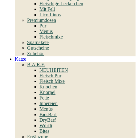
Fleischige Leckerchen
Mit Fell
Lico Linos
Premiumdosen
Pur
Menüs
Fleischmixe
Sparpakete
Gutscheine
Zubehör
Katze
B.A.R.F.
NEUHEITEN
Fleisch Pur
Fleisch Mixe
Knochen
Knorpel
Fette
Innereien
Menüs
Bio-Barf
DryBarf
Würfli
Bites
Ergänzung