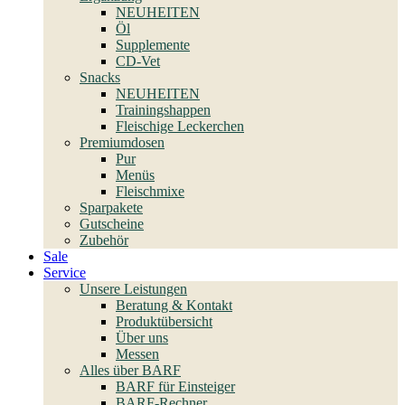
NEUHEITEN
Öl
Supplemente
CD-Vet
Snacks
NEUHEITEN
Trainingshappen
Fleischige Leckerchen
Premiumdosen
Pur
Menüs
Fleischmixe
Sparpakete
Gutscheine
Zubehör
Sale
Service
Unsere Leistungen
Beratung & Kontakt
Produktübersicht
Über uns
Messen
Alles über BARF
BARF für Einsteiger
BARF-Rechner