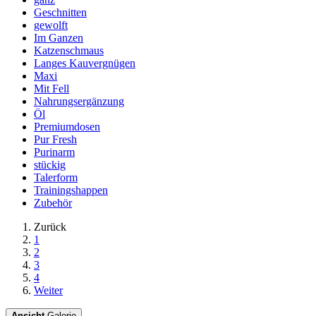
Geschnitten
gewolft
Im Ganzen
Katzenschmaus
Langes Kauvergnügen
Maxi
Mit Fell
Nahrungsergänzung
Öl
Premiumdosen
Pur Fresh
Purinarm
stückig
Talerform
Trainingshappen
Zubehör
Zurück
1
2
3
4
Weiter
Ansicht
Galerie