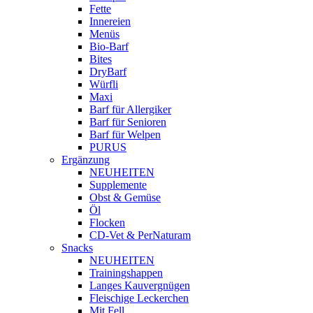
Fette
Innereien
Menüs
Bio-Barf
Bites
DryBarf
Würfli
Maxi
Barf für Allergiker
Barf für Senioren
Barf für Welpen
PURUS
Ergänzung
NEUHEITEN
Supplemente
Obst & Gemüse
Öl
Flocken
CD-Vet & PerNaturam
Snacks
NEUHEITEN
Trainingshappen
Langes Kauvergnügen
Fleischige Leckerchen
Mit Fell