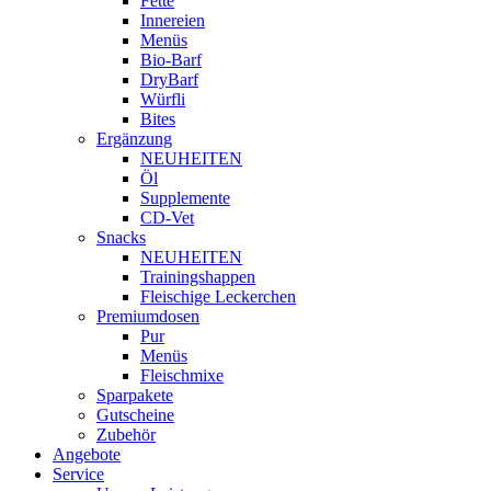
Fette
Innereien
Menüs
Bio-Barf
DryBarf
Würfli
Bites
Ergänzung
NEUHEITEN
Öl
Supplemente
CD-Vet
Snacks
NEUHEITEN
Trainingshappen
Fleischige Leckerchen
Premiumdosen
Pur
Menüs
Fleischmixe
Sparpakete
Gutscheine
Zubehör
Angebote
Service