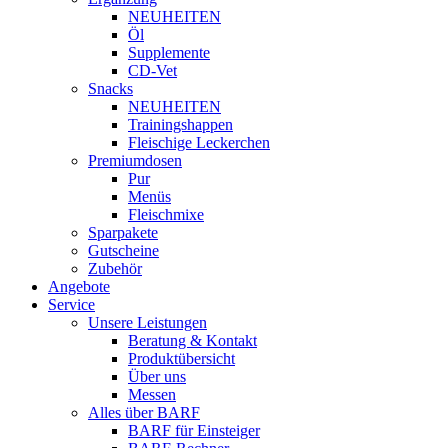
NEUHEITEN
Öl
Supplemente
CD-Vet
Snacks
NEUHEITEN
Trainingshappen
Fleischige Leckerchen
Premiumdosen
Pur
Menüs
Fleischmixe
Sparpakete
Gutscheine
Zubehör
Angebote
Service
Unsere Leistungen
Beratung & Kontakt
Produktübersicht
Über uns
Messen
Alles über BARF
BARF für Einsteiger