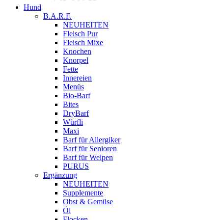
Hund
B.A.R.F.
NEUHEITEN
Fleisch Pur
Fleisch Mixe
Knochen
Knorpel
Fette
Innereien
Menüs
Bio-Barf
Bites
DryBarf
Würfli
Maxi
Barf für Allergiker
Barf für Senioren
Barf für Welpen
PURUS
Ergänzung
NEUHEITEN
Supplemente
Obst & Gemüse
Öl
Flocken