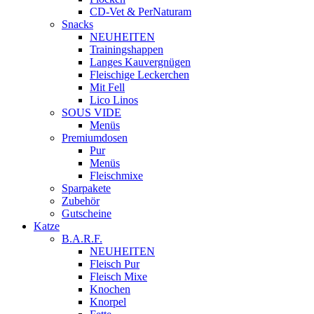
CD-Vet & PerNaturam
Snacks
NEUHEITEN
Trainingshappen
Langes Kauvergnügen
Fleischige Leckerchen
Mit Fell
Lico Linos
SOUS VIDE
Menüs
Premiumdosen
Pur
Menüs
Fleischmixe
Sparpakete
Zubehör
Gutscheine
Katze
B.A.R.F.
NEUHEITEN
Fleisch Pur
Fleisch Mixe
Knochen
Knorpel