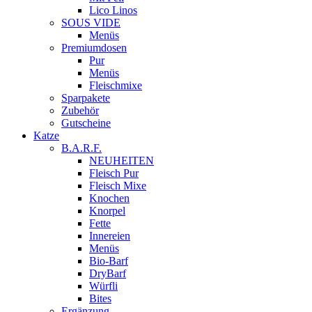
Lico Linos
SOUS VIDE
Menüs
Premiumdosen
Pur
Menüs
Fleischmixe
Sparpakete
Zubehör
Gutscheine
Katze
B.A.R.F.
NEUHEITEN
Fleisch Pur
Fleisch Mixe
Knochen
Knorpel
Fette
Innereien
Menüs
Bio-Barf
DryBarf
Würfli
Bites
Ergänzung