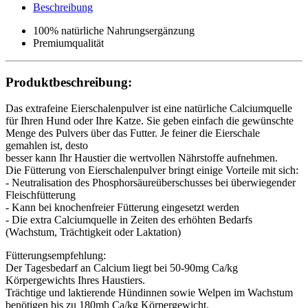
Beschreibung
100% natürliche Nahrungsergänzung
Premiumqualität
Produktbeschreibung:
Das extrafeine Eierschalenpulver ist eine natürliche Calciumquelle
für Ihren Hund oder Ihre Katze. Sie geben einfach die gewünschte
Menge des Pulvers über das Futter. Je feiner die Eierschale
gemahlen ist, desto
besser kann Ihr Haustier die wertvollen Nährstoffe aufnehmen.
Die Fütterung von Eierschalenpulver bringt einige Vorteile mit sich:
- Neutralisation des Phosphorsäureüberschusses bei überwiegender
Fleischfütterung
- Kann bei knochenfreier Fütterung eingesetzt werden
- Die extra Calciumquelle in Zeiten des erhöhten Bedarfs
(Wachstum, Trächtigkeit oder Laktation)
Fütterungsempfehlung:
Der Tagesbedarf an Calcium liegt bei 50-90mg Ca/kg
Körpergewichts Ihres Haustiers.
Trächtige und laktierende Hündinnen sowie Welpen im Wachstum
benötigen bis zu 180mh Ca/kg Körpergewicht.