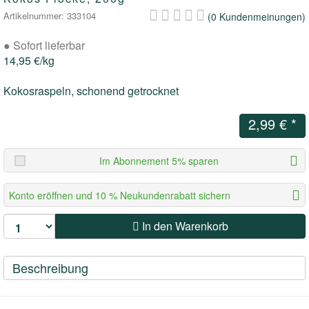
Artikelnummer: 333104
(0 Kundenmeinungen)
BIO-BARF & LIEBESGUT
BITES
●
Sofort lieferbar
BITES/STÜCKIGES
14,95 €/kg
Kokosraspeln, schonend getrocknet
SOUS VIDE
2,99 €
*
DRYBARF
Im Abonnement 5% sparen
WÜRFLI
Konto eröffnen und 10 % Neukundenrabatt sichern
MAXI
In den Warenkorb
WELPEN, SENIOREN UND MEHR
Beschreibung
PURUS - ALLEINFUTTERMITTEL
HEALTHY