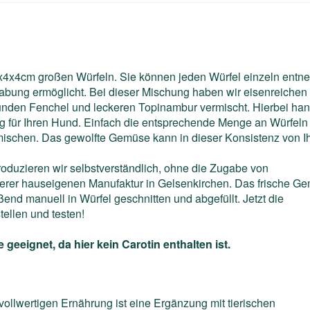
4x4cm großen Würfeln. Sie können jeden Würfel einzeln ent
abung ermöglicht. Bei dieser Mischung haben wir eisenreichen
esunden Fenchel und leckeren Topinambur vermischt. Hierbei han
 für Ihren Hund. Einfach die entsprechende Menge an Würfeln
rmischen. Das gewolfte Gemüse kann in dieser Konsistenz von 
duzieren wir selbstverständlich, ohne die Zugabe von
nserer hauseigenen Manufaktur in Gelsenkirchen. Das frische G
ßend manuell in Würfel geschnitten und abgefüllt. Jetzt die
ellen und testen!
geeignet, da hier kein Carotin enthalten ist.
vollwertigen Ernährung ist eine Ergänzung mit tierischen