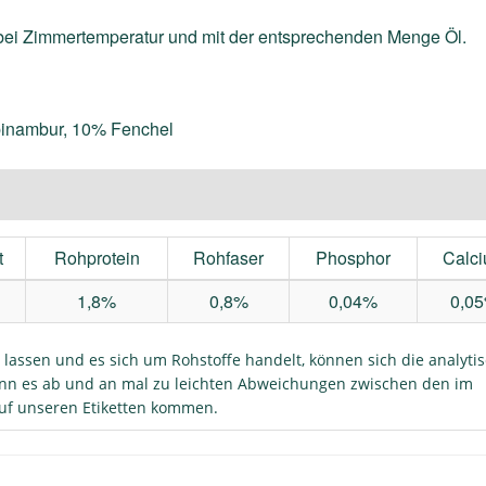
h bei Zimmertemperatur und mit der entsprechenden Menge Öl.
pinambur, 10% Fenchel
t
Rohprotein
Rohfaser
Phosphor
Calc
1,8%
0,8%
0,04%
0,0
 lassen und es sich um Rohstoffe handelt, können sich die analyti
kann es ab und an mal zu leichten Abweichungen zwischen den im
f unseren Etiketten kommen.