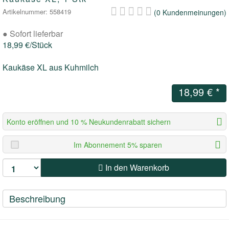
Artikelnummer: 558419
(0 Kundenmeinungen)
BITES/STÜCKIGES
WÜRFLI
●
Sofort lieferbar
SOUS VIDE
BITES
18,99 €/Stück
Kaukäse XL aus Kuhmilch
DRYBARF
18,99 €
*
WÜRFLI
Konto eröffnen und 10 % Neukundenrabatt sichern
MAXI
Im Abonnement 5% sparen
BARF FÜR ALLERGIKER &
ERNÄHRUNGSSENSIBLE HUNDE
In den Warenkorb
BARF FÜR SENIOREN
Beschreibung
BARF FÜR WELPEN